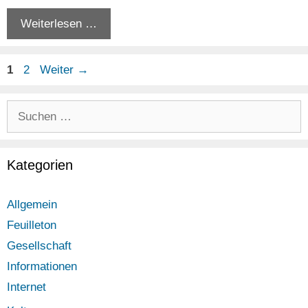
Weiterlesen …
Seite
Seite
1
2
Weiter
→
Suchen
nach:
Kategorien
Allgemein
Feuilleton
Gesellschaft
Informationen
Internet