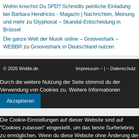
Wohin kriechst Du SPD? Schmidts peinliche Einladung
bei Barbara Hendricks - Magazin | Nachrichten, Meinung
und mehr
zu
Glyphosat – Skandal-Entscheidung in
Brüssel
Die ganze Welt der Musik online – Grooveshark –
WEBBR
zu
Grooveshark in Deutschland nutzen
© 2026 Webbr.de
Impressum
– | –
Datenschutz
Durch die weitere Nutzung der Seite stimmst du der
Verwendung von Cookies zu.
Weitere Informationen
Akzeptieren
Die Cookie-Einstellungen auf dieser Website sind auf
"Cookies zulassen" eingestellt, um das beste Surferlebnis
zu ermöglichen. Wenn du diese Website ohne Änderung der