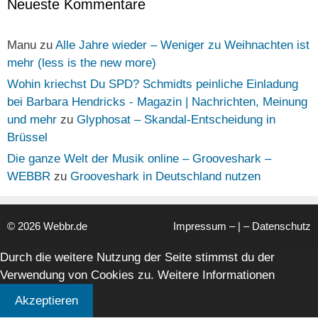
Neueste Kommentare
Manu
zu
Alle Jahre wieder – Weniger zu Weihnachten ist
mehr (less is the new more)
Wohin kriechst Du SPD? Schmidts peinliche Einladung
bei Barbara Hendricks - Magazin | Nachrichten, Meinung
und mehr
zu
Glyphosat – Skandal-Entscheidung in
Brüssel
Die ganze Welt der Musik online – Grooveshark –
WEBBR
zu
Grooveshark in Deutschland nutzen
© 2026 Webbr.de
Impressum
– | –
Datenschutz
Durch die weitere Nutzung der Seite stimmst du der
Verwendung von Cookies zu.
Weitere Informationen
Akzeptieren