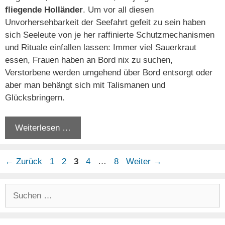
fliegende Holländer
. Um vor all diesen
Unvorhersehbarkeit der Seefahrt gefeit zu sein haben
sich Seeleute von je her raffinierte Schutzmechanismen
und Rituale einfallen lassen: Immer viel Sauerkraut
essen, Frauen haben an Bord nix zu suchen,
Verstorbene werden umgehend über Bord entsorgt oder
aber man behängt sich mit Talismanen und
Glücksbringern.
Weiterlesen …
Seite
Seite
Seite
Seite
Seite
←
Zurück
1
2
3
4
…
8
Weiter
→
Suchen
nach: