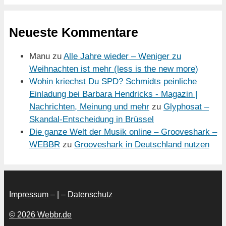
Neueste Kommentare
Manu
zu
Alle Jahre wieder – Weniger zu
Weihnachten ist mehr (less is the new more)
Wohin kriechst Du SPD? Schmidts peinliche
Einladung bei Barbara Hendricks - Magazin |
Nachrichten, Meinung und mehr
zu
Glyphosat –
Skandal-Entscheidung in Brüssel
Die ganze Welt der Musik online – Grooveshark –
WEBBR
zu
Grooveshark in Deutschland nutzen
Impressum
– | –
Datenschutz
© 2026 Webbr.de