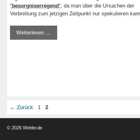
“
besorgniserregend
“
, da man über die Ursachen der
Verbreitung zum jetzigen Zeitpunkt nur spekulieren kan
Weiterlesen …
Seite
Seite
←
Zurück
1
2
© 2026 Webbr.de