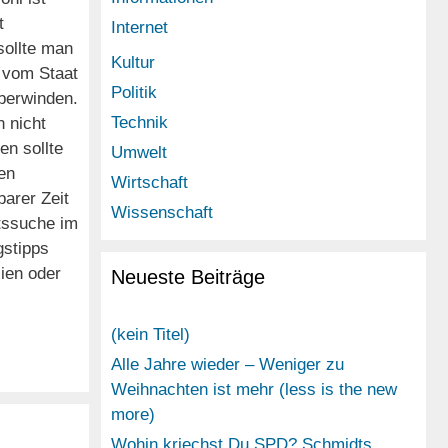
t
Internet
sollte man
Kultur
 vom Staat
Politik
berwinden.
Technik
 nicht
n sollte
Umwelt
en
Wirtschaft
arer Zeit
Wissenschaft
itssuche im
gstipps
ien oder
Neueste Beiträge
(kein Titel)
Alle Jahre wieder – Weniger zu
Weihnachten ist mehr (less is the new
more)
Wohin kriechst Du SPD? Schmidts