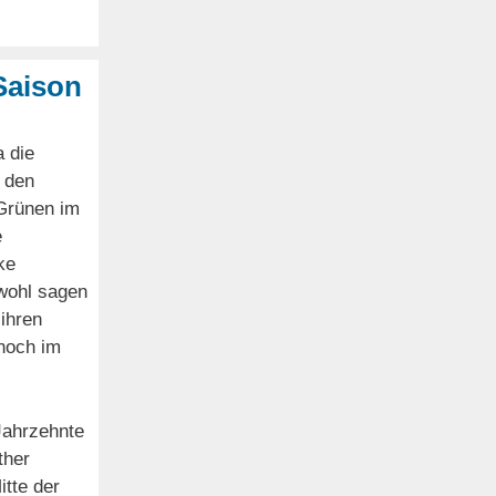
Saison
 die
 den
 Grünen im
e
ke
 wohl sagen
ihren
 noch im
 Jahrzehnte
ther
itte der