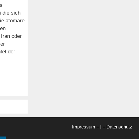
s
 die sich
die atomare
ten
Iran oder
her
tel der
Impressum
– | –
Datenschutz