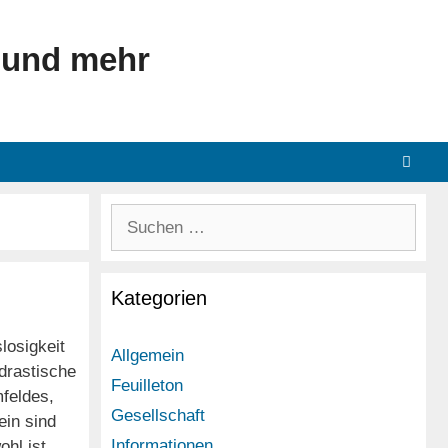
 und mehr
Suchen
nach:
Kategorien
losigkeit
Allgemein
 drastische
Feuilleton
feldes,
Gesellschaft
in sind
Informationen
hl ist