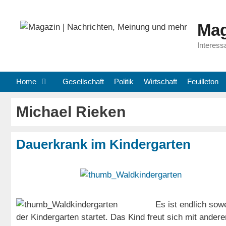
Zum
Inhalt
Mag
springen
Interess
Home
Gesellschaft
Politik
Wirtschaft
Feuilleton
Michael Rieken
Dauerkrank im Kindergarten
Es ist endlich sowe
der Kindergarten startet. Das Kind freut sich mit ander