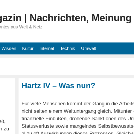
azin | Nachrichten, Meinung
antes aus Welt & Netz
Wissen
Kultur
Internet
Technik
Umwelt
Hartz IV – Was nun?
Für viele Menschen kommt der Gang in die Arbeits
nicht selten einem Weltuntergang gleich. Mitunter
finanzielle Einbußen, drohende Sanktionen des Um
it,
Statusverluste sowie mangelndes Selbstbewusstse
en zu
allzu oft Auswirkungen dieses Prozesses. Gleichwo