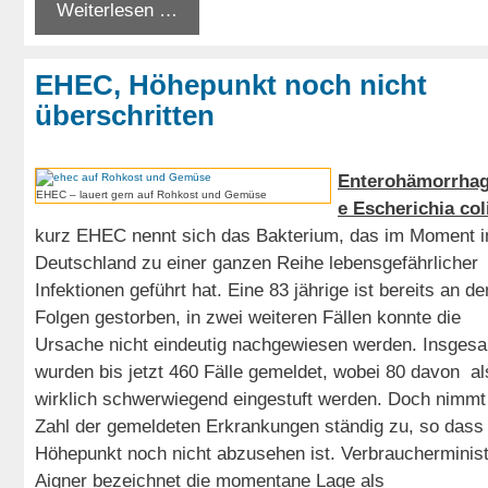
Weiterlesen …
EHEC, Höhepunkt noch nicht
überschritten
Enterohämorrhag
EHEC – lauert gern auf Rohkost und Gemüse
e Escherichia col
kurz EHEC nennt sich das Bakterium, das im Moment i
Deutschland zu einer ganzen Reihe lebensgefährlicher
Infektionen geführt hat. Eine 83 jährige ist bereits an de
Folgen gestorben, in zwei weiteren Fällen konnte die
Ursache nicht eindeutig nachgewiesen werden. Insges
wurden bis jetzt 460 Fälle gemeldet, wobei 80 davon al
wirklich schwerwiegend eingestuft werden. Doch nimmt
Zahl der gemeldeten Erkrankungen ständig zu, so dass 
Höhepunkt noch nicht abzusehen ist. Verbraucherminist
Aigner bezeichnet die momentane Lage als