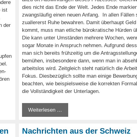
ndere
dies nicht das Ende der Welt. Jedes Ende markier
ist
zwangsläufig einen neuen Anfang. In allen Fällen 
.
zuallererst Ruhe bewahren. Damit überhaupt Geld
n der
kommt, muss man etliche bürokratische Hürden ü
Die kann unter Umständen mehrere Wochen, wenn
sogar Monate in Anspruch nehmen. Aufgrund desse
man sich bereits frühzeitig um die Antragsstellung
upfen
bemühen, insbesondere dann, wenn man in absehb
bel.
arbeitslos wird. Zeitgleich steht natürlich die Arbe
en-
Fokus. Diesbezüglich sollte man einige Bewerbun
ören
beachten, wie beispielsweise die korrekten Formal
die Vollständigkeit der Unterlagen.
Weiterlesen …
ten
Nachrichten aus der Schweiz