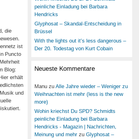
peinliche Einladung bei Barbara
Hendricks
Glyphosat – Skandal-Entscheidung in
, die
Brüssel
 gewesen.
With the lights out it’s less dangerous –
ennetz ist
Der 20. Todestag von Kurt Cobain
in Puncto
 Mehrheit
Neueste Kommentare
m Blog:
ier erhält
edlichsten
Manu
zu
Alle Jahre wieder – Weniger zu
 Musik und
Weihnachten ist mehr (less is the new
uelle
more)
skutiert.
Wohin kriechst Du SPD? Schmidts
peinliche Einladung bei Barbara
Hendricks - Magazin | Nachrichten,
Meinung und mehr
zu
Glyphosat –