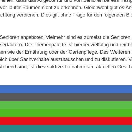
einen, dass das Angebot für und von Senioren bereits riesig
or lauter Bäumen nicht zu erkennen. Gleichwohl gibt es An
htung verdienen. Dies gilt ohne Frage für den folgenden Bl
 Senioren angeboten, vielmehr sind es zumeist die Senioren 
rläutern. Die Themenpalette ist hierbei vielfältig und reich
chen wie der Ernährung oder der Gartenpflege. Des Weiteren 
eich über Sachverhalte auszutauschen und zu diskutieren. 
stehend sind, ist diese aktive Teilnahme am aktuellen Gesc