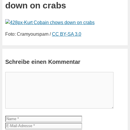
down on crabs
Foto: Cramyourspam /
CC BY-SA 3.0
Schreibe einen Kommentar
Kommentar
Name
E-
Mail-
Website