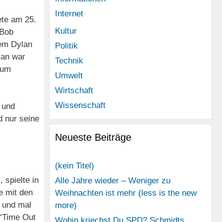
Internet
ete am 25.
Kultur
`Bob
dem Dylan
Politik
lan war
Technik
zum
Umwelt
Wirtschaft
Wissenschaft
 und
 nur seine
Neueste Beiträge
(kein Titel)
 spielte in
Alle Jahre wieder – Weniger zu
te mit den
Weihnachten ist mehr (less is the new
 und mal
more)
 “Time Out
Wohin kriechst Du SPD? Schmidts