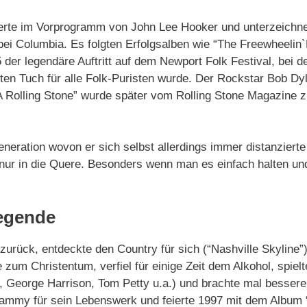
zerte im Vorprogramm von John Lee Hooker und unterzeichn
bei Columbia. Es folgten Erfolgsalben wie “The Freewheelin
der legendäre Auftritt auf dem Newport Folk Festival, bei 
oten Tuch für alle Folk-Puristen wurde. Der Rockstar Bob Dy
 A Rolling Stone” wurde später vom Rolling Stone Magazine 
eneration wovon er sich selbst allerdings immer distanzierte
ur in die Quere. Besonders wenn man es einfach halten und
egende
urück, entdeckte den Country für sich (“Nashville Skyline”),
te zum Christentum, verfiel für einige Zeit dem Alkohol, spiel
George Harrison, Tom Petty u.a.) und brachte mal bessere
Grammy für sein Lebenswerk und feierte 1997 mit dem Album