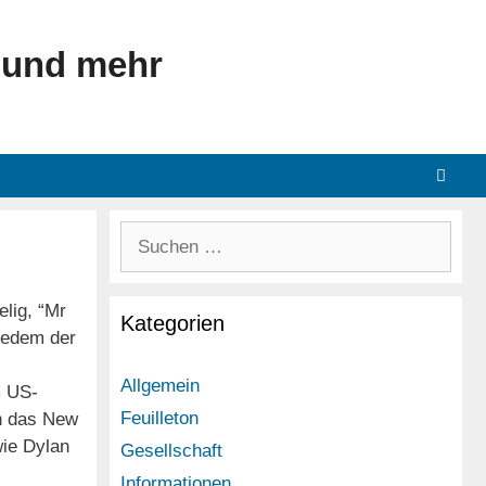
 und mehr
Suchen
nach:
lig, “Mr
Kategorien
 jedem der
Allgemein
m US-
Feuilleton
n das New
wie Dylan
Gesellschaft
Informationen