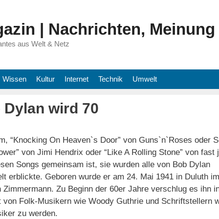
azin | Nachrichten, Meinung
antes aus Welt & Netz
Wissen
Kultur
Internet
Technik
Umwelt
 Dylan wird 70
hem, “Knocking On Heaven`s Door” von Guns`n`Roses oder Se
wer” von Jimi Hendrix oder “Like A Rolling Stone” von fast
iesen Songs gemeinsam ist, sie wurden alle von Bob Dylan
lt erblickte. Geboren wurde er am 24. Mai 1941 in Duluth i
 Zimmermann. Zu Beginn der 60er Jahre verschlug es ihn i
st von Folk-Musikern wie Woody Guthrie und Schriftstellern 
siker zu werden.