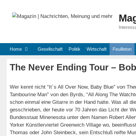
Zum
Inhalt
Mag
springen
Interess
Home
Gesellschaft
Politik
Wirtschaft
Feuilleton
The Never Ending Tour – Bob
Wer kennt nicht “It`s All Over Now, Baby Blue” von T
Tambourine Man” von den Byrds, “All Along The Watchto
schon einmal eine Gitarre in der Hand hatte. Was all d
gesschrieben, der heute vor 70 Jahren das Licht der We
Bundesstaat Minenesota unter dem Namen Robert Allen
Yorker Künstlerviertel Greenwich Village wo, beeinflus
Thomas oder John Steinbeck, sein Entschluß reifte Mu