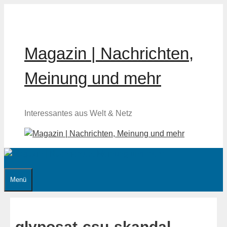
Zum
Inhalt
springen
Magazin | Nachrichten,
Meinung und mehr
Interessantes aus Welt & Netz
Menü
glyposat-csu-skandal-